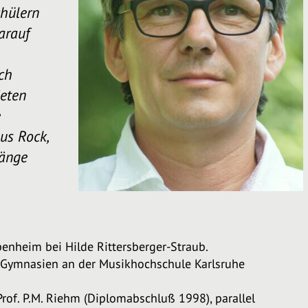
chülern
arauf
ch
ieten
e
us Rock,
gänge
nheim bei Hilde Rittersberger-Straub.
Gymnasien an der Musikhochschule Karlsruhe
rof. P.M. Riehm (Diplomabschluß 1998), parallel